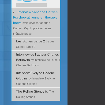
Interview Sandrine Cariven
Psychopratitienne en thérapie
breve
by Interview Sandrine
Cariven Psychopratitienne en
thérapie breve
Les Stones partie 2
by Les
Stones partie 2
Interview de l auteur Charles
Berkovits
by Interview de l auteur
Charles Berkovits
Interview Evelyne Cadene
GIggins
by Interview Evelyne
Cadene GIggins
The Rolling Stones
by The
Rolling Stones